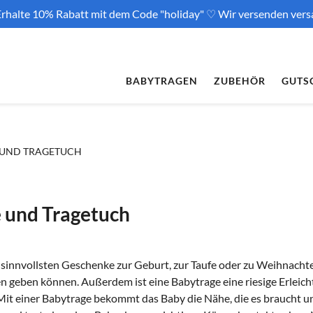
rhalte 10% Rabatt mit dem Code "holiday" ♡ Wir versenden vers
BABYTRAGEN
ZUBEHÖR
GUTS
 UND TRAGETUCH
 und Tragetuch
r sinnvollsten Geschenke zur Geburt, zur Taufe oder zu Weihnacht
n geben können. Außerdem ist eine Babytrage eine riesige Erleicht
t einer Babytrage bekommt das Baby die Nähe, die es braucht und