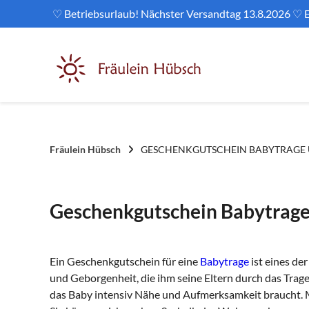
Springe
♡ Betriebsurlaub! Nächster Versandtag 13.8.2026 ♡ E
zum
Inhalt
Fräulein Hübsch
GESCHENKGUTSCHEIN BABYTRAGE
Geschenkgutschein Babytrage
Ein Geschenkgutschein für eine
Babytrage
ist eines de
und Geborgenheit, die ihm seine Eltern durch das Trage
das Baby intensiv Nähe und Aufmerksamkeit braucht. Mi