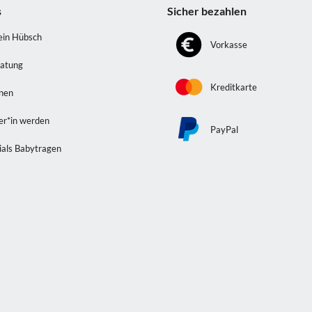
s
Sicher bezahlen
ein Hübsch
Vorkasse
atung
Kreditkarte
nnen
er*in werden
PayPal
ials Babytragen