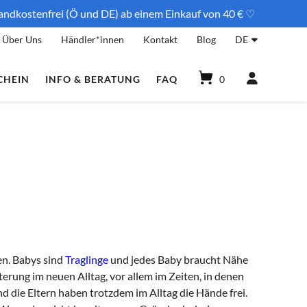
andkostenfrei (Ö und DE) ab einem Einkauf von 40 € ♡
Über Uns
Händler*innen
Kontakt
Blog
DE
CHEIN
INFO & BERATUNG
FAQ
0
en. Babys sind
Traglinge
und jedes Baby braucht Nähe
erung im neuen Alltag, vor allem im Zeiten, in denen
 die Eltern haben trotzdem im Alltag die Hände frei.