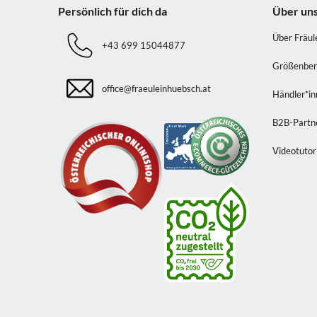
Persönlich für dich da
Über un
Über Fräul
+43 699 15044877
Größenber
office@fraeuleinhuebsch.at
Händler*i
B2B-Partn
Videotutor