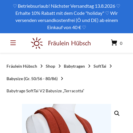
Springe
♡ Betriebsurlaub! Nächster Versandtag 13.8.2026 ♡
zum
Erhalte 10% Rabatt mit dem Code "holiday" ♡ Wir
Inhalt
versenden versandkostenfrei (Ö und DE) ab einem
Einkauf von 40 € ♡
0
Fräulein Hübsch
Shop
Babytragen
SoftTai
Babysize (Gr. 50/56 - 80/86)
Babytrage SoftTai V2 Babysize „Terracotta“