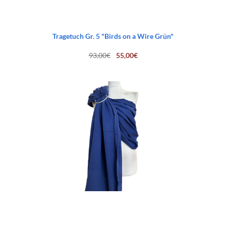
Tragetuch Gr. 5 "Birds on a Wire Grün"
Ursprünglicher
Aktueller
93,00
€
55,00
€
Preis
Preis
war:
ist:
93,00€
55,00€.