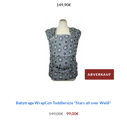
149,90
€
ABVERKAUF
Babytrage WrapCon Toddlersize "Stars all over Weiß"
Ursprünglicher
Aktueller
149,00
€
99,00
€
Preis
Preis
war:
ist:
149,00€
99,00€.