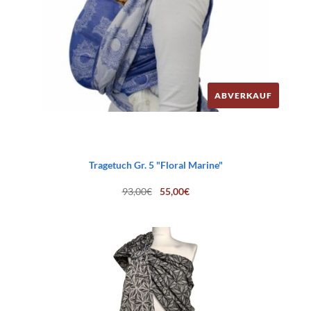
ABVERKAUF
Tragetuch Gr. 5 "Floral Marine"
Ursprünglicher
Aktueller
93,00
€
55,00
€
Preis
Preis
war:
ist:
93,00€
55,00€.