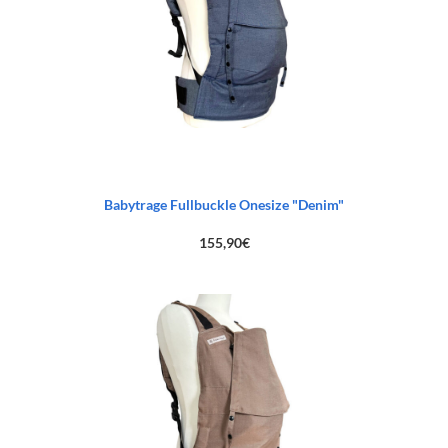
Babytrage Fullbuckle Onesize "Denim"
155,90
€