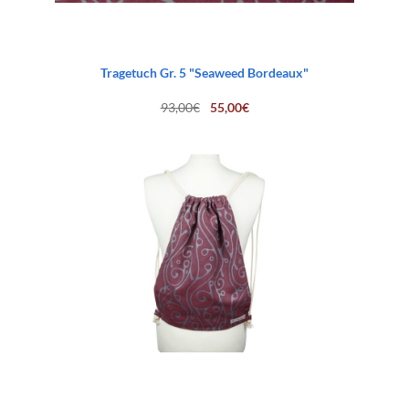
Tragetuch Gr. 5 "Seaweed Bordeaux"
Ursprünglicher
Aktueller
93,00
€
55,00
€
Preis
Preis
war:
ist:
93,00€
55,00€.