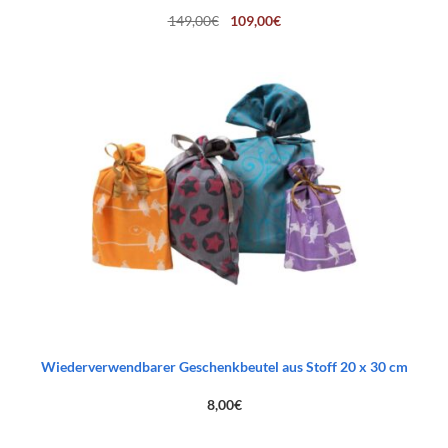
Ursprünglicher
Aktueller
149,00
€
109,00
€
Preis
Preis
war:
ist:
149,00€
109,00€.
Wiederverwendbarer Geschenkbeutel aus Stoff 20 x 30 cm
8,00
€