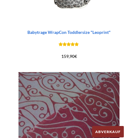
Babytrage WrapCon Toddlersize "Leoprint"
159,90
€
ABVERKAUF