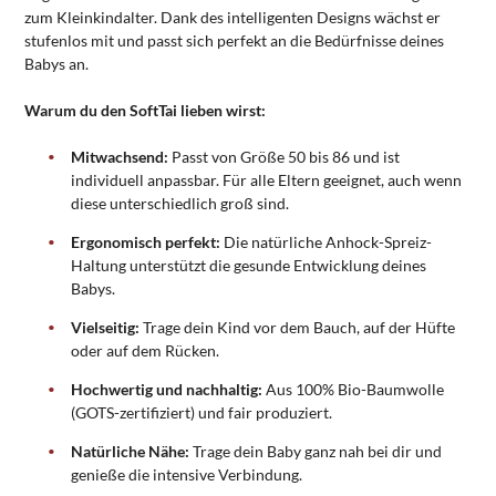
zum Kleinkindalter. Dank des intelligenten Designs wächst er
stufenlos mit und passt sich perfekt an die Bedürfnisse deines
Babys an.
Warum du den SoftTai lieben wirst:
Mitwachsend:
Passt von Größe 50 bis 86 und ist
individuell anpassbar. Für alle Eltern geeignet, auch wenn
diese unterschiedlich groß sind.
Ergonomisch perfekt:
Die natürliche Anhock-Spreiz-
Haltung unterstützt die gesunde Entwicklung deines
Babys.
Vielseitig:
Trage dein Kind vor dem Bauch, auf der Hüfte
oder auf dem Rücken.
Hochwertig und nachhaltig:
Aus 100% Bio-Baumwolle
(GOTS-zertifiziert) und fair produziert.
Natürliche Nähe:
Trage dein Baby ganz nah bei dir und
genieße die intensive Verbindung.