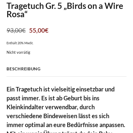
Tragetuch Gr. 5 „Birds on a Wire
Rosa“
Ursprünglicher
Aktueller
93,00
€
55,00
€
Preis
Preis
Enthält 20% MwSt.
war:
ist:
Nicht vorrätig
93,00€
55,00€.
BESCHREIBUNG
Ein Tragetuch ist vielseitig einsetzbar und
passt immer. Es ist ab Geburt bis ins
Kleinkindalter verwendbar, durch
verschiedene Bindeweisen lässt es sich
immer optimal an eure Bedürfnisse anpassen.