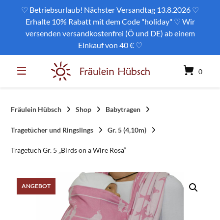
Springe
♡ Betriebsurlaub! Nächster Versandtag 13.8.2026 ♡
zum
Erhalte 10% Rabatt mit dem Code "holiday" ♡ Wir
Inhalt
versenden versandkostenfrei (Ö und DE) ab einem
Einkauf von 40 € ♡
0
Fräulein Hübsch
Shop
Babytragen
Tragetücher und Ringslings
Gr. 5 (4,10m)
Tragetuch Gr. 5 „Birds on a Wire Rosa“
ANGEBOT