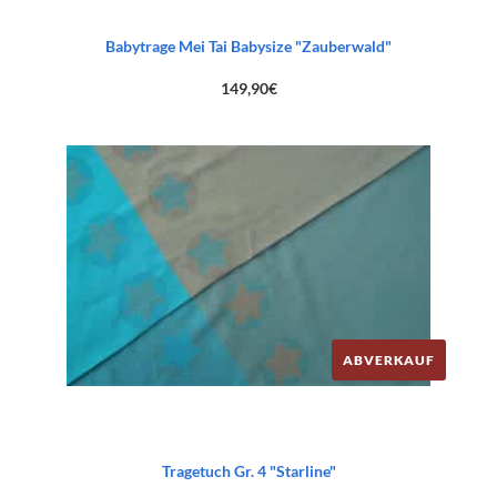
Babytrage Mei Tai Babysize "Zauberwald"
149,90
€
ABVERKAUF
Tragetuch Gr. 4 "Starline"