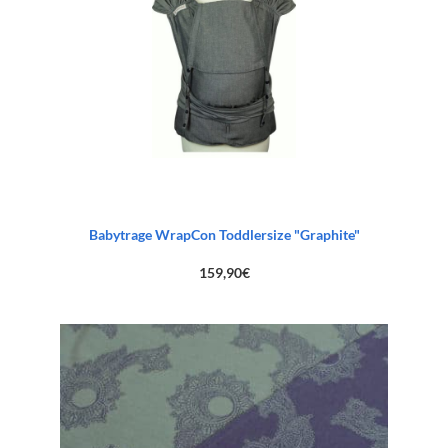
Babytrage WrapCon Toddlersize "Graphite"
159,90
€