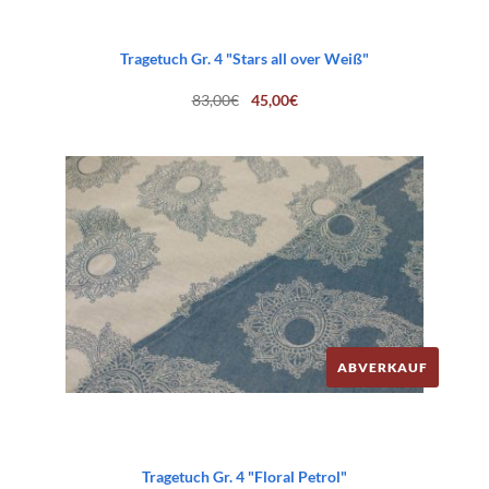
Tragetuch Gr. 4 "Stars all over Weiß"
Ursprünglicher
Aktueller
83,00
€
45,00
€
Preis
Preis
war:
ist:
83,00€
45,00€.
ABVERKAUF
Tragetuch Gr. 4 "Floral Petrol"