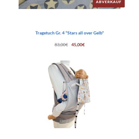
ABVERKAUF
Tragetuch Gr. 4 "Stars all over Gelb"
Ursprünglicher
Aktueller
83,00
€
45,00
€
Preis
Preis
war:
ist:
83,00€
45,00€.