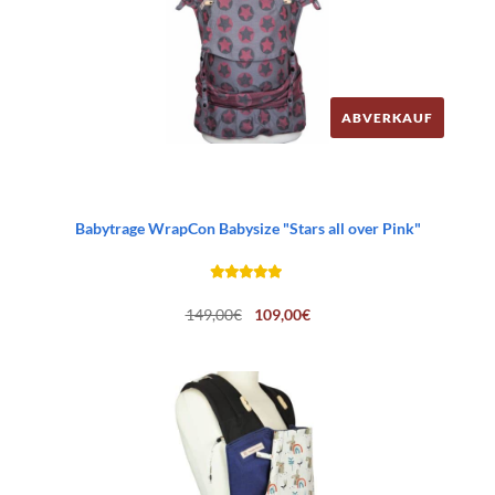
ABVERKAUF
Babytrage WrapCon Babysize "Stars all over Pink"
Ursprünglicher
Aktueller
149,00
€
109,00
€
Preis
Preis
war:
ist:
149,00€
109,00€.