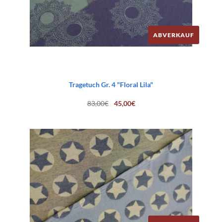
ABVERKAUF
Tragetuch Gr. 4 "Floral Lila"
Ursprünglicher
Aktueller
83,00
€
45,00
€
Preis
Preis
war:
ist:
83,00€
45,00€.