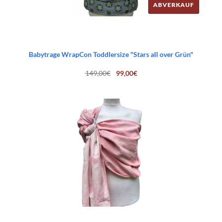
ABVERKAUF
Babytrage WrapCon Toddlersize "Stars all over Grün"
Ursprünglicher
Aktueller
149,00
€
99,00
€
Preis
Preis
war:
ist:
149,00€
99,00€.