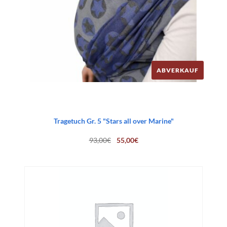
ABVERKAUF
Tragetuch Gr. 5 "Stars all over Marine"
Ursprünglicher
Aktueller
93,00
€
55,00
€
Preis
Preis
war:
ist:
93,00€
55,00€.