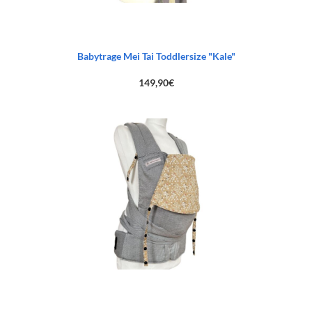
Babytrage Mei Tai Toddlersize "Kale"
149,90
€