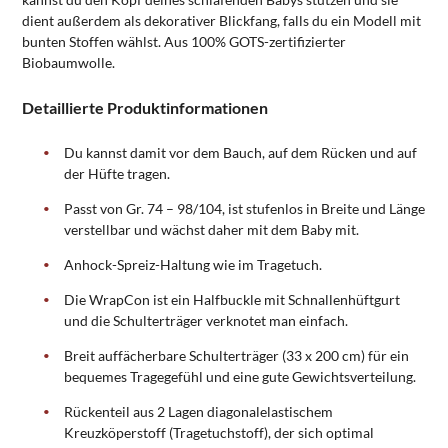
dient außerdem als dekorativer Blickfang, falls du ein Modell mit
bunten Stoffen wählst. Aus 100% GOTS-zertifizierter
Biobaumwolle.
Detaillierte Produktinformationen
Du kannst damit vor dem Bauch, auf dem Rücken und auf
der Hüfte tragen.
Passt von Gr. 74 – 98/104, ist stufenlos in Breite und Länge
verstellbar und wächst daher mit dem Baby mit.
Anhock-Spreiz-Haltung wie im Tragetuch.
Die WrapCon ist ein Halfbuckle mit Schnallenhüftgurt
und die Schulterträger verknotet man einfach.
Breit auffächerbare Schulterträger (33 x 200 cm) für ein
bequemes Tragegefühl und eine gute Gewichtsverteilung.
Rückenteil aus 2 Lagen diagonalelastischem
Kreuzköperstoff (Tragetuchstoff), der sich optimal