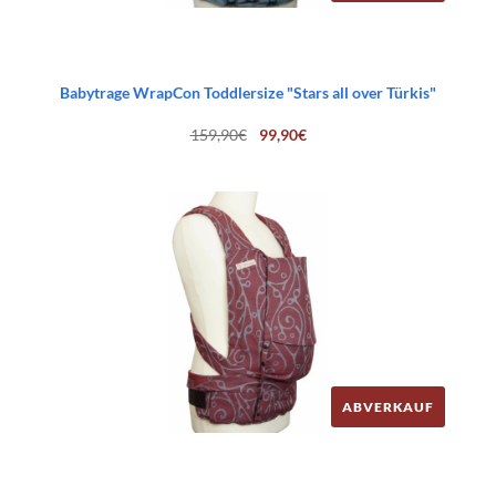
Babytrage WrapCon Toddlersize "Stars all over Türkis"
Ursprünglicher
Aktueller
159,90
€
99,90
€
Preis
Preis
war:
ist:
159,90€
99,90€.
ABVERKAUF