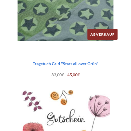
ABVERKAUF
Tragetuch Gr. 4 "Stars all over Grün"
Ursprünglicher
Aktueller
83,00
€
45,00
€
Preis
Preis
war:
ist:
83,00€
45,00€.