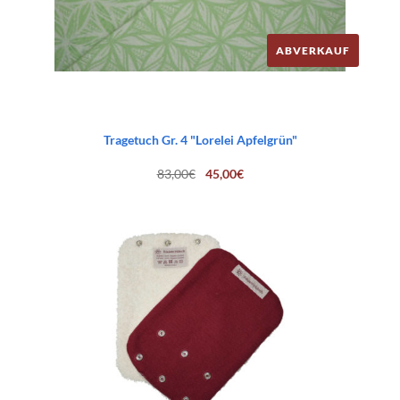
ABVERKAUF
Tragetuch Gr. 4 "Lorelei Apfelgrün"
Ursprünglicher
Aktueller
83,00
€
45,00
€
Preis
Preis
war:
ist:
83,00€
45,00€.