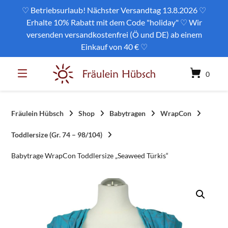
Springe
♡ Betriebsurlaub! Nächster Versandtag 13.8.2026 ♡
zum
Erhalte 10% Rabatt mit dem Code "holiday" ♡ Wir
Inhalt
versenden versandkostenfrei (Ö und DE) ab einem
Einkauf von 40 € ♡
0
Fräulein Hübsch
Shop
Babytragen
WrapCon
Toddlersize (Gr. 74 – 98/104)
Babytrage WrapCon Toddlersize „Seaweed Türkis“