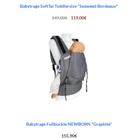
Babytrage SoftTai Toddlersize "Seaweed Bordeaux"
Ursprünglicher
Aktueller
149,00
€
119,00
€
Preis
Preis
war:
ist:
149,00€
119,00€.
Babytrage Fullbuckle NEWBORN "Graphite"
155,90
€