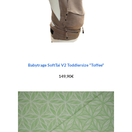
Babytrage SoftTai V2 Toddlersize "Toffee"
149,90
€