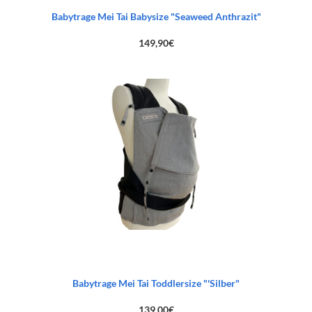
Babytrage Mei Tai Babysize "Seaweed Anthrazit"
149,90
€
Babytrage Mei Tai Toddlersize "'Silber"
139,00
€