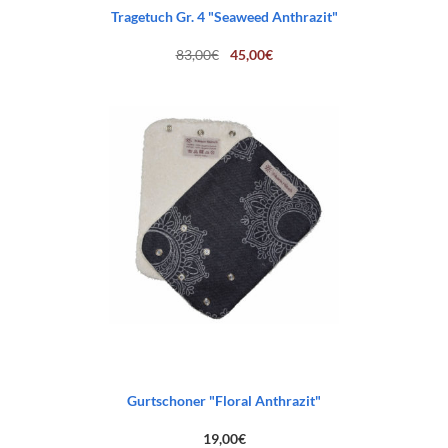
Tragetuch Gr. 4 "Seaweed Anthrazit"
Ursprünglicher
Aktueller
83,00
€
45,00
€
Preis
Preis
war:
ist:
83,00€
45,00€.
Gurtschoner "Floral Anthrazit"
19,00
€