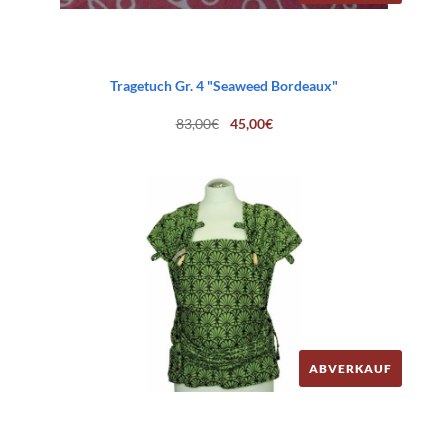
Tragetuch Gr. 4 "Seaweed Bordeaux"
Ursprünglicher
Aktueller
83,00
€
45,00
€
Preis
Preis
war:
ist:
83,00€
45,00€.
ABVERKAUF