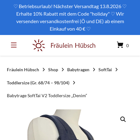
Springe
♡ Betriebsurlaub! Nächster Versandtag 13.8.2026 ♡
zum
Erhalte 10% Rabatt mit dem Code "holiday" ♡ Wir
Inhalt
versenden versandkostenfrei (Ö und DE) ab einem
Einkauf von 40 € ♡
0
Fräulein Hübsch
Shop
Babytragen
SoftTai
Toddlersize (Gr. 68/74 – 98/104)
Babytrage SoftTai V2 Toddlersize „Denim“