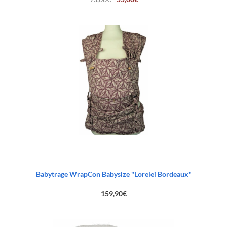
Preis
Preis
war:
ist:
93,00€
55,00€.
Babytrage WrapCon Babysize "Lorelei Bordeaux"
159,90
€