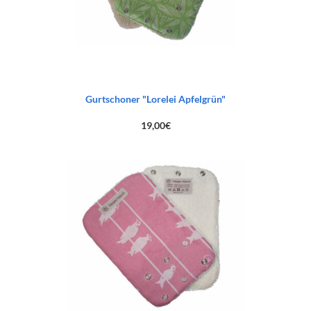
Gurtschoner "Lorelei Apfelgrün"
19,00
€