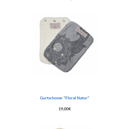
Preis
Preis
war:
ist:
83,00€
45,00€.
Gurtschoner "Floral Natur"
19,00
€