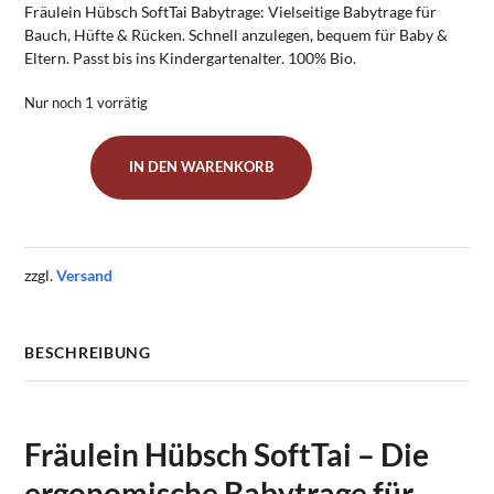
Fräulein Hübsch SoftTai Babytrage: Vielseitige Babytrage für
Bauch, Hüfte & Rücken. Schnell anzulegen, bequem für Baby &
Eltern. Passt bis ins Kindergartenalter. 100% Bio.
Nur noch 1 vorrätig
IN DEN WARENKORB
Babytrage
SoftTai
V2
Toddlersize
"Denim"
zzgl.
Versand
Menge
BESCHREIBUNG
Fräulein Hübsch SoftTai – Die
ergonomische Babytrage für