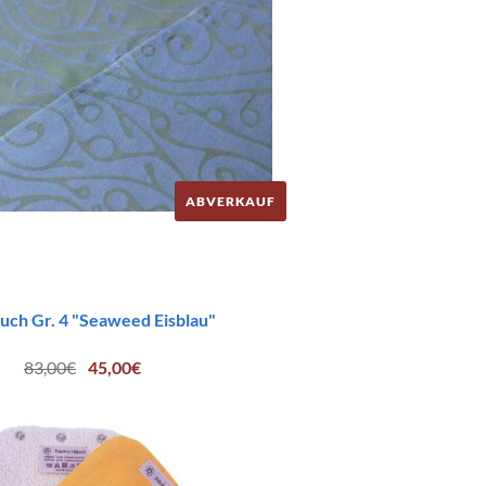
ABVERKAUF
uch Gr. 4 "Seaweed Eisblau"
Ursprünglicher
Aktueller
83,00
€
45,00
€
Preis
Preis
war:
ist:
83,00€
45,00€.