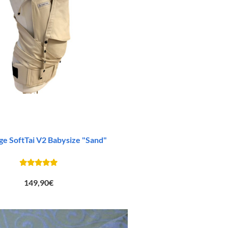
ge SoftTai V2 Babysize "Sand"
149,90
€