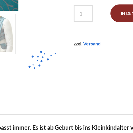
Tragetuch
IN D
Gr.
4
"Seaweed
Türkis"
zzgl.
Versand
Menge
 passt immer. Es ist ab Geburt bis ins Kleinkindalt