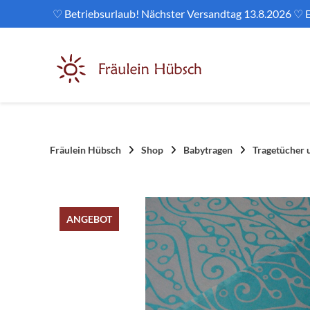
Springe
♡ Betriebsurlaub! Nächster Versandtag 13.8.2026 ♡ E
zum
Inhalt
Fräulein Hübsch
Shop
Babytragen
Tragetücher 
ANGEBOT