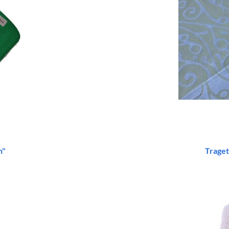
n"
Traget