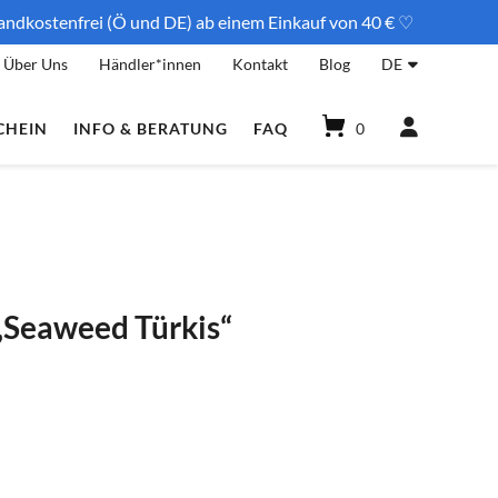
andkostenfrei (Ö und DE) ab einem Einkauf von 40 € ♡
Über Uns
Händler*innen
Kontakt
Blog
DE
CHEIN
INFO & BERATUNG
FAQ
0
 „Seaweed Türkis“
er
ler
.