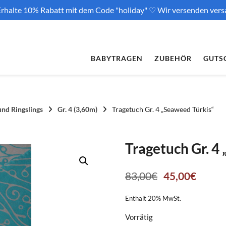
rhalte 10% Rabatt mit dem Code "holiday" ♡ Wir versenden vers
BABYTRAGEN
ZUBEHÖR
GUTS
und Ringslings
Gr. 4 (3,60m)
Tragetuch Gr. 4 „Seaweed Türkis“
Tragetuch Gr. 4
Ursprünglich
Aktuel
83,00
€
45,00
€
Preis
Preis
Enthält 20% MwSt.
war:
ist:
Vorrätig
83,00€
45,00€